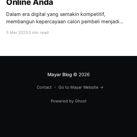
Online Anda
Dalam era digital yang semakin kompetitif,
membangun kepercayaan calon pembeli menjadi
kunci utama dalam meningkatkan penjualan online.
5 Mei 2025
3 min read
Salah satu fitur inovatif yang ditawarkan Mayar untuk
mendukung hal ini adalah popup transaksi, yang
memungkinkan notifikasi transaksi terbaru muncul
secara real-time di halaman produk maupun
checkout. Dengan fitur ini, penjual dapat
menampilkan
Mayar Blog
© 2026
Contact
Go to Mayar Website →
Powered by Ghost