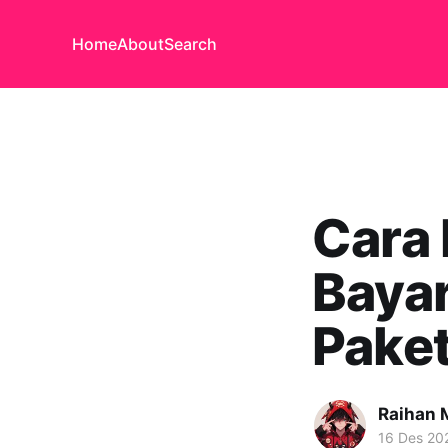
Home
About
Search
Cara
Bayar
Paket
Raihan M
16 Des 20