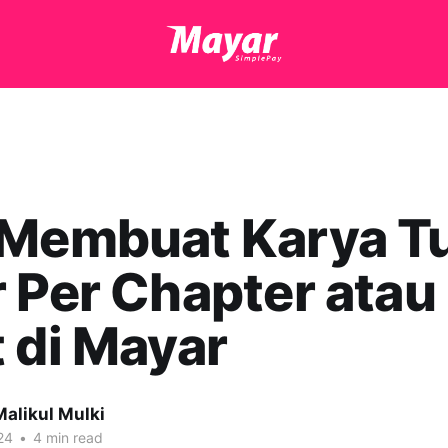
 Membuat Karya Tu
 Per Chapter atau
 di Mayar
alikul Mulki
24
•
4 min read