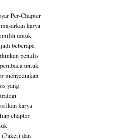
ayar Per-Chapter
emasarkan karya
memilih untuk
jadi beberapa
gkinkan penulis
i pembaca untuk
yar menyediakan
sis yang
rategi
silkan karya
tiap chapter
tuk
 (Paket) dan