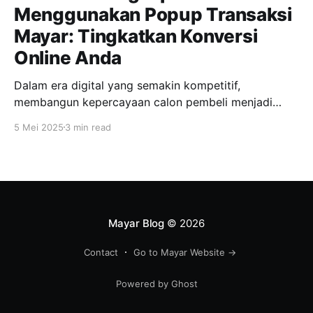
Menggunakan Popup Transaksi
Mayar: Tingkatkan Konversi
Online Anda
Dalam era digital yang semakin kompetitif,
membangun kepercayaan calon pembeli menjadi
kunci utama dalam meningkatkan penjualan online.
5 Mei 2025
3 min read
Salah satu fitur inovatif yang ditawarkan Mayar untuk
mendukung hal ini adalah popup transaksi, yang
memungkinkan notifikasi transaksi terbaru muncul
secara real-time di halaman produk maupun
checkout. Dengan fitur ini, penjual dapat
menampilkan
Mayar Blog
© 2026
Contact
Go to Mayar Website →
Powered by Ghost