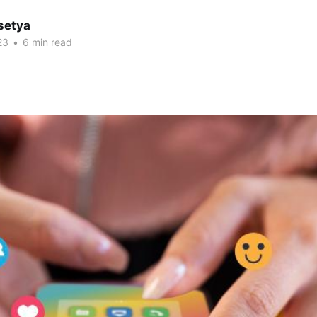
setya
23
•
6 min read