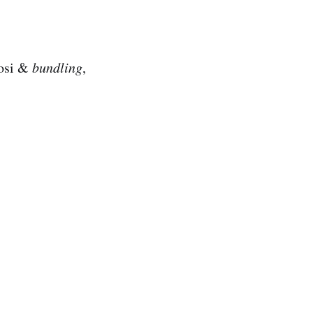
mosi &
bundling
,