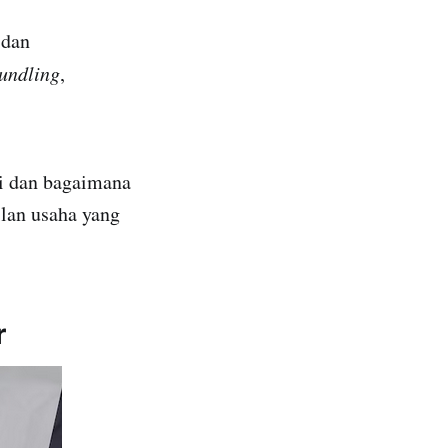
 dan
undling
,
ni dan bagaimana
lan usaha yang
r