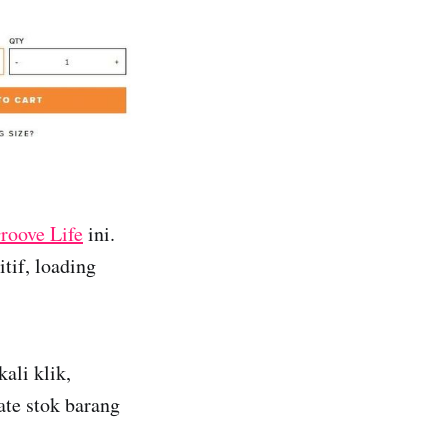
roove Life
ini.
tif, loading
ali klik,
ate stok barang