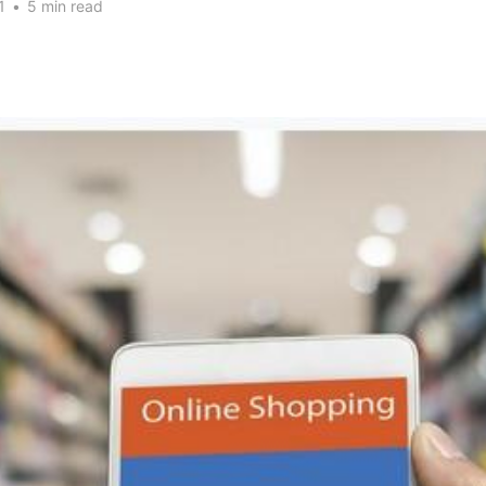
1
•
5 min read