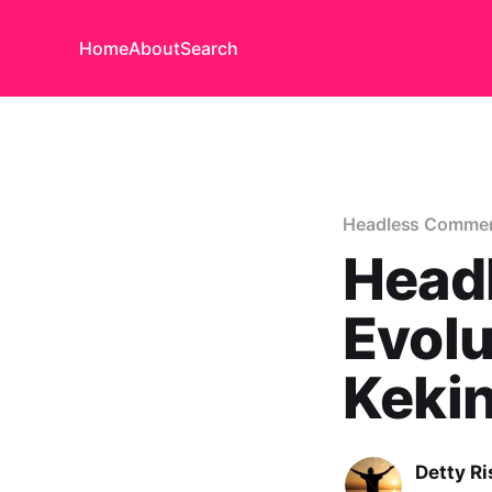
Home
About
Search
Headless Comme
Head
Evolu
Kekin
Detty Ri