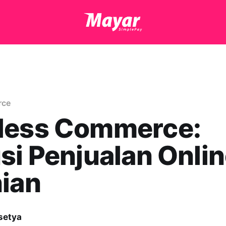
rce
less Commerce:
si Penjualan Onli
ian
setya