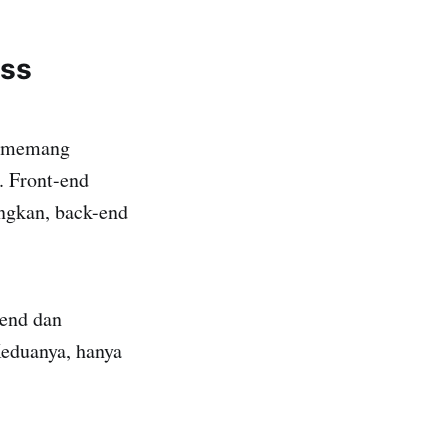
ess
a memang
. Front-end
angkan, back-end
tend dan
Keduanya, hanya