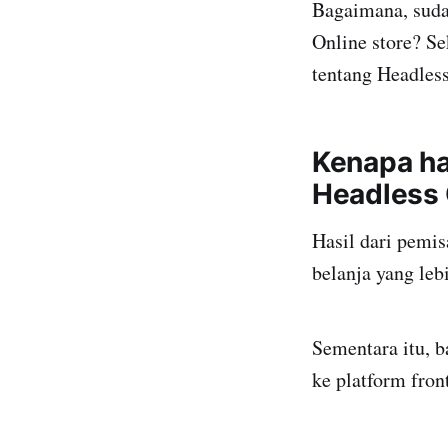
Bagaimana, sud
Online store? S
tentang Headle
Kenapa h
Headless 
Hasil dari pemi
belanja yang leb
Sementara itu, 
ke platform fron