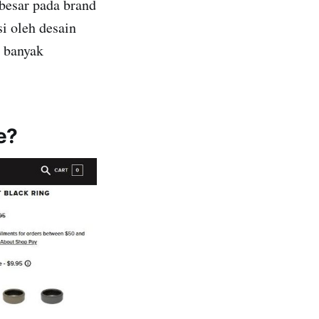
 besar pada brand
i oleh desain
h banyak
e?