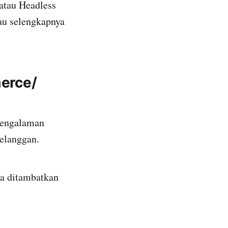
atau Headless
au selengkapnya
erce/
pengalaman
pelanggan.
pa ditambatkan