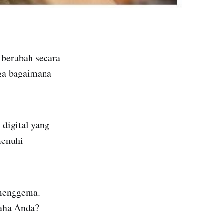
 berubah secara
gga bagaimana
 digital yang
menuhi
 menggema.
saha Anda?