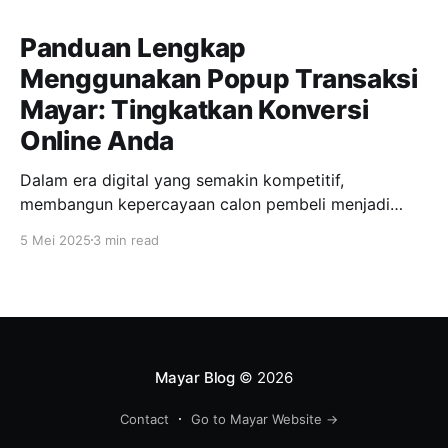
Panduan Lengkap
Menggunakan Popup Transaksi
Mayar: Tingkatkan Konversi
Online Anda
Dalam era digital yang semakin kompetitif,
membangun kepercayaan calon pembeli menjadi
kunci utama dalam meningkatkan penjualan online.
5 Mei 2025
3 min read
Salah satu fitur inovatif yang ditawarkan Mayar untuk
mendukung hal ini adalah popup transaksi, yang
memungkinkan notifikasi transaksi terbaru muncul
secara real-time di halaman produk maupun
checkout. Dengan fitur ini, penjual dapat
menampilkan
Mayar Blog
© 2026
Contact
Go to Mayar Website →