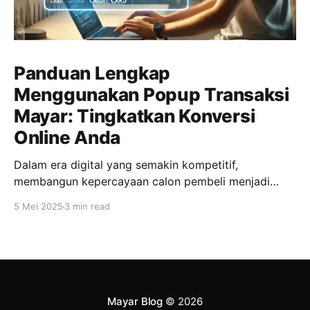
Panduan Lengkap
Menggunakan Popup Transaksi
Mayar: Tingkatkan Konversi
Online Anda
Dalam era digital yang semakin kompetitif,
membangun kepercayaan calon pembeli menjadi
kunci utama dalam meningkatkan penjualan online.
5 Mei 2025
3 min read
Salah satu fitur inovatif yang ditawarkan Mayar untuk
mendukung hal ini adalah popup transaksi, yang
memungkinkan notifikasi transaksi terbaru muncul
secara real-time di halaman produk maupun
checkout. Dengan fitur ini, penjual dapat
menampilkan
Mayar Blog
© 2026