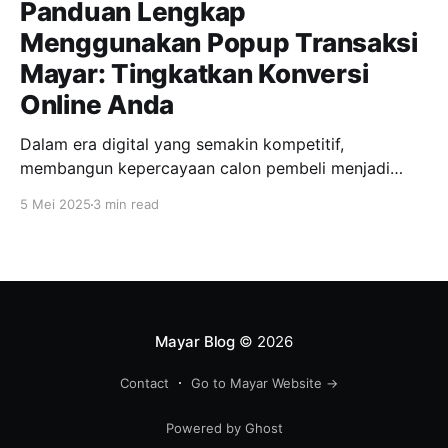
Panduan Lengkap
Menggunakan Popup Transaksi
Mayar: Tingkatkan Konversi
Online Anda
Dalam era digital yang semakin kompetitif,
membangun kepercayaan calon pembeli menjadi
kunci utama dalam meningkatkan penjualan online.
5 Mei 2025
3 min read
Salah satu fitur inovatif yang ditawarkan Mayar untuk
mendukung hal ini adalah popup transaksi, yang
memungkinkan notifikasi transaksi terbaru muncul
secara real-time di halaman produk maupun
checkout. Dengan fitur ini, penjual dapat
menampilkan
Mayar Blog
© 2026
Contact
Go to Mayar Website →
Powered by Ghost