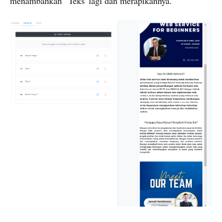
menambahkan “Teks”lagi dan merapikannya.