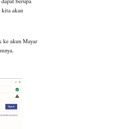
 dapat berupa
 kita akan
uk ke akun Mayar
umnya.