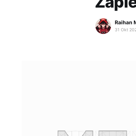
Zapie
Raihan M
31 Okt 20