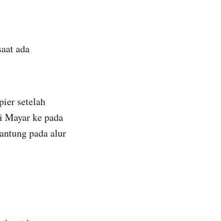
saat ada
ier setelah
ri Mayar ke pada
antung pada alur