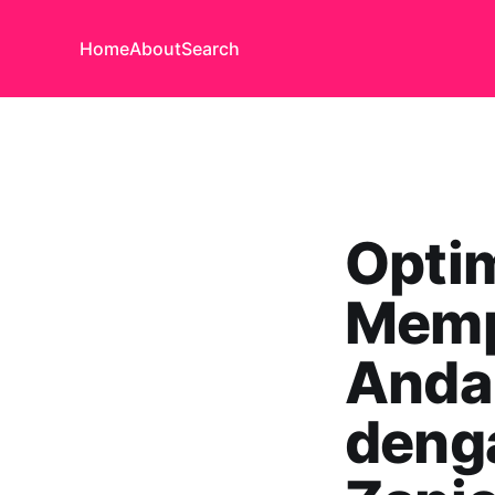
Home
About
Search
Opti
Memp
Anda:
deng