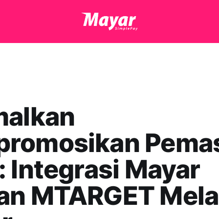
malkan
romosikan Pema
 Integrasi Mayar
an MTARGET Mela