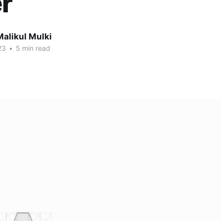
r
alikul Mulki
23
•
5 min read