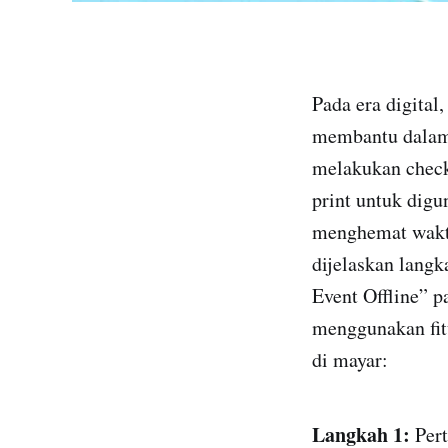
Pada era digital,
membantu dalam 
melakukan check
print untuk dig
menghemat waktu 
dijelaskan lang
Event Offline” p
menggunakan fit
di mayar:
Langkah 1:
Per