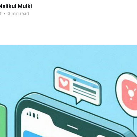
alikul Mulki
4
•
3 min read