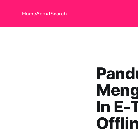
Home
About
Search
Pand
Meng
In E-
Offli