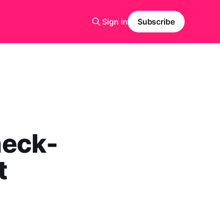
Sign in
Subscribe
heck-
t