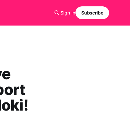
Sign in
Subscribe
ve
port
oki!