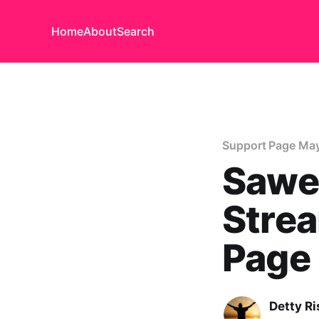
Home
About
Search
Support Page Ma
Sawer
Stre
Page 
Detty Ri