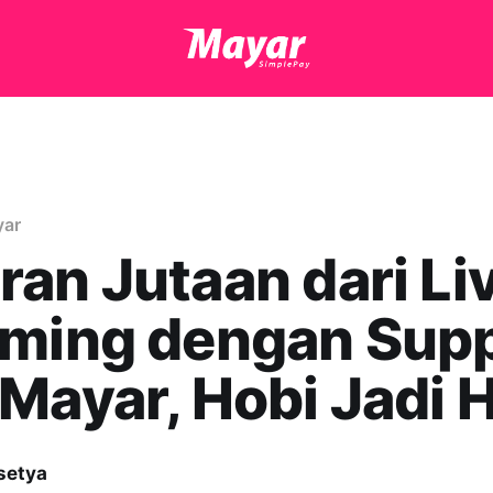
yar
an Jutaan dari Li
aming dengan Sup
Mayar, Hobi Jadi H
setya