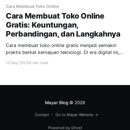
Cara Membuat Toko Online
Cara Membuat Toko Online
Gratis: Keuntungan,
Perbandingan, dan Langkahnya
Cara membuat toko online gratis menjadi semakin
praktis berkat kemajuan teknologi. Di era digital ini,
semakin banyak platform untuk memulai toko online
13 Sep 2023
6 min read
tanpa biaya awal yang besar. Alhasil, siapapun bisa
menjalankan bisnis online tanpa harus mengeluarkan
banyak uang. Kalau Anda sedang bingung mau bikin
website seperti apa atau gimana cara
Mayar Blog
© 2026
Contact
Go to Mayar Website →
Powered by Ghost