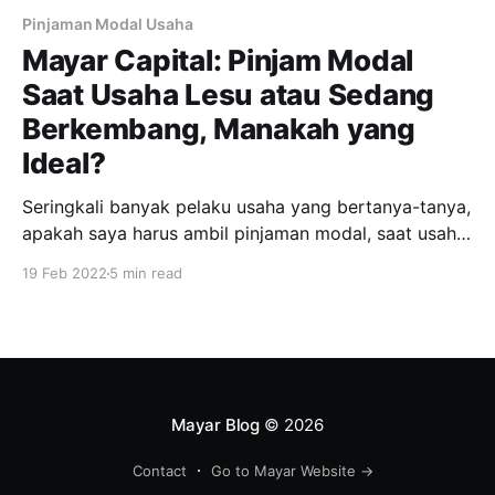
Pinjaman Modal Usaha
Mayar Capital: Pinjam Modal
Saat Usaha Lesu atau Sedang
Berkembang, Manakah yang
Ideal?
Seringkali banyak pelaku usaha yang bertanya-tanya,
apakah saya harus ambil pinjaman modal, saat usaha
sedang berkembang, atau saat sedang lesu?
19 Feb 2022
5 min read
Jawabannya memang masih kontroversial dan
mungkin berbeda-beda bagi setiap orang. Namun,
yang pasti setiap bisnis yang sedang mengejar
peluang baru membutuhkan lebih banyak modal
ketimbang saat bisnis sedang lesu. Benar,
Mayar Blog
© 2026
Contact
Go to Mayar Website →