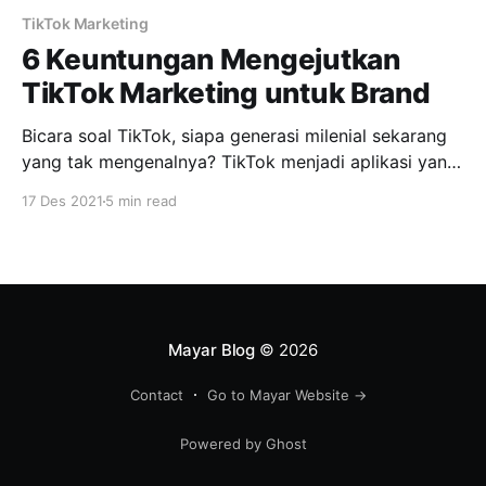
TikTok Marketing
6 Keuntungan Mengejutkan
TikTok Marketing untuk Brand
Bicara soal TikTok, siapa generasi milenial sekarang
yang tak mengenalnya? TikTok menjadi aplikasi yang
sangat populer dan sudah diunduh lebih dari 500 juta
17 Des 2021
5 min read
pengguna aktif di seluruh dunia. Aplikasi sosial
berbagi video pendek ini memungkinkan pengguna
untuk merekam dan berbagi video hingga 60 detik.
Ada berbagai jenis video yang bisa
Mayar Blog
© 2026
Contact
Go to Mayar Website →
Powered by Ghost