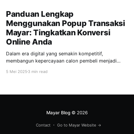
Panduan Lengkap
Menggunakan Popup Transaksi
Mayar: Tingkatkan Konversi
Online Anda
Dalam era digital yang semakin kompetitif,
membangun kepercayaan calon pembeli menjadi
kunci utama dalam meningkatkan penjualan online.
5 Mei 2025
3 min read
Salah satu fitur inovatif yang ditawarkan Mayar untuk
mendukung hal ini adalah popup transaksi, yang
memungkinkan notifikasi transaksi terbaru muncul
secara real-time di halaman produk maupun
checkout. Dengan fitur ini, penjual dapat
menampilkan
Mayar Blog
© 2026
Contact
Go to Mayar Website →