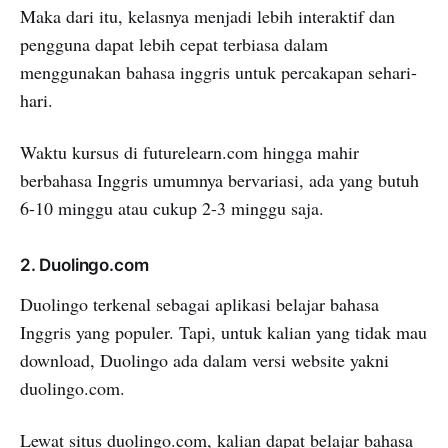
Maka dari itu, kelasnya menjadi lebih interaktif dan
pengguna dapat lebih cepat terbiasa dalam
menggunakan bahasa inggris untuk percakapan sehari-
hari.
Waktu kursus di futurelearn.com hingga mahir
berbahasa Inggris umumnya bervariasi, ada yang butuh
6-10 minggu atau cukup 2-3 minggu saja.
2. Duolingo.com
Duolingo terkenal sebagai aplikasi belajar bahasa
Inggris yang populer. Tapi, untuk kalian yang tidak mau
download, Duolingo ada dalam versi website yakni
duolingo.com.
Lewat situs duolingo.com, kalian dapat belajar bahasa