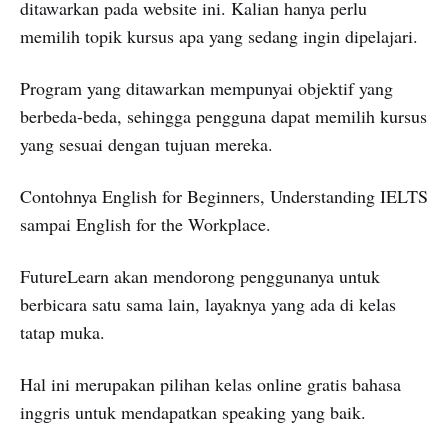
ditawarkan pada website ini. Kalian hanya perlu
memilih topik kursus apa yang sedang ingin dipelajari.
Program yang ditawarkan mempunyai objektif yang
berbeda-beda, sehingga pengguna dapat memilih kursus
yang sesuai dengan tujuan mereka.
Contohnya English for Beginners, Understanding IELTS
sampai English for the Workplace.
FutureLearn akan mendorong penggunanya untuk
berbicara satu sama lain, layaknya yang ada di kelas
tatap muka.
Hal ini merupakan pilihan kelas online gratis bahasa
inggris untuk mendapatkan speaking yang baik.