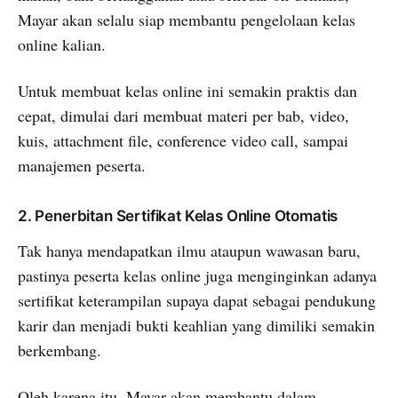
Mayar akan selalu siap membantu pengelolaan kelas
online kalian.
Untuk membuat kelas online ini semakin praktis dan
cepat, dimulai dari membuat materi per bab, video,
kuis, attachment file, conference video call, sampai
manajemen peserta.
2. Penerbitan Sertifikat Kelas Online Otomatis
Tak hanya mendapatkan ilmu ataupun wawasan baru,
pastinya peserta kelas online juga menginginkan adanya
sertifikat keterampilan supaya dapat sebagai pendukung
karir dan menjadi bukti keahlian yang dimiliki semakin
berkembang.
Oleh karena itu, Mayar akan membantu dalam