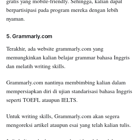
gratis yang mobile-friendly. Sehingga, kalian dapat
berpartisipasi pada program mereka dengan lebih
nyaman.
5. Grammarly.com
Terakhir, ada website grammarly.com yang
memungkinkan kalian belajar grammar bahasa Inggris
dan melatih writing skills.
Grammarly.com nantinya membimbing kalian dalam
mempersiapkan diri di ujian standarisasi bahasa Inggris
seperti TOEFL ataupun IELTS.
Untuk writing skills, Grammarly.com akan segera
mengoreksi artikel ataupun esai yang telah kalian tulis.