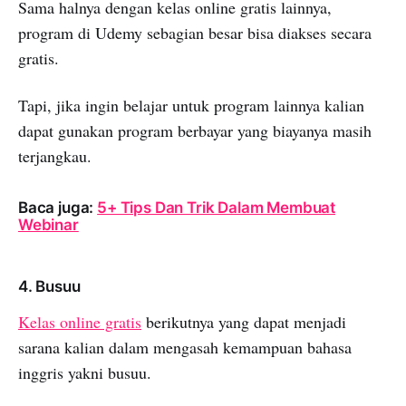
Sama halnya dengan kelas online gratis lainnya,
program di Udemy sebagian besar bisa diakses secara
gratis.
Tapi, jika ingin belajar untuk program lainnya kalian
dapat gunakan program berbayar yang biayanya masih
terjangkau.
Baca juga:
5+ Tips Dan Trik Dalam Membuat
Webinar
4. Busuu
Kelas online gratis
berikutnya yang dapat menjadi
sarana kalian dalam mengasah kemampuan bahasa
inggris yakni busuu.