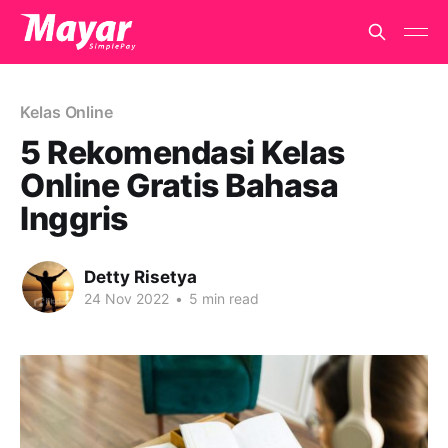
Kelas Online
5 Rekomendasi Kelas
Online Gratis Bahasa
Inggris
Detty Risetya
24 Nov 2022
•
5 min read