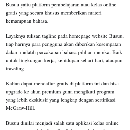
Busuu yaitu platform pembelajaran atau kelas online
gratis yang secara khusus memberikan materi
kemampuan bahasa.
Layaknya tulisan tagline pada homepage website Busuu,
tiap harinya para pengguna akan diberikan kesempatan
dalam melatih percakapan bahasa pilihan mereka. Baik
untuk lingkungan kerja, kehidupan sehari-hari, ataupun
traveling.
Kalian dapat mendaftar gratis di platform ini dan bisa
upgrade ke akun premium guna mengikuti program
yang lebih eksklusif yang lengkap dengan sertifikasi
McGraw-Hill.
Busuu dinilai menjadi salah satu aplikasi kelas online