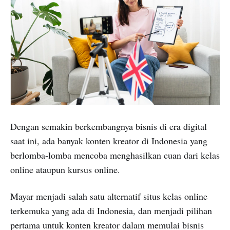
Dengan semakin berkembangnya bisnis di era digital
saat ini, ada banyak konten kreator di Indonesia yang
berlomba-lomba mencoba menghasilkan cuan dari kelas
online ataupun kursus online.
Mayar menjadi salah satu alternatif situs kelas online
terkemuka yang ada di Indonesia, dan menjadi pilihan
pertama untuk konten kreator dalam memulai bisnis