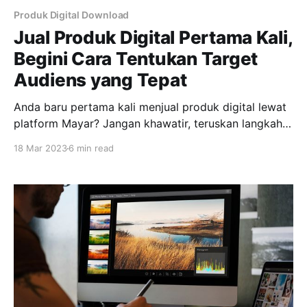
Produk Digital Download
Jual Produk Digital Pertama Kali,
Begini Cara Tentukan Target
Audiens yang Tepat
Anda baru pertama kali menjual produk digital lewat
platform Mayar? Jangan khawatir, teruskan langkah
Anda berbisnis dan sebelum memulai proses ini,
18 Mar 2023
6 min read
sangat penting menentukan siapa target audiens
yang akan menjadi pelanggan loyal! Kebanyakan
pebisnis pemula beranggapan bahwa bisnis yang
baik adalah bisnis yang diwujudkan dan dijalankan.
Akan tetapi, tampaknya tak