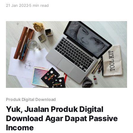
tepat! Produk digital memang tidak bisa disentuh
21 Jan 2022
5 min read
atau dicicipi, tapi hampir semua orang
mengonsumsinya. Kenapa begitu? Pasalnya, produk
digital semakin populer dan mudah didistribusikan.
Mulai dari musik, video, eBook, hingga kursus online,
semuanya bakal menjadi konsumsi
Produk Digital Download
Yuk, Jualan Produk Digital
Download Agar Dapat Passive
Income