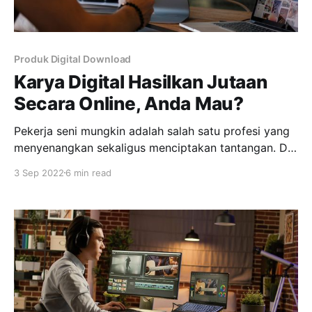
Produk Digital Download
Karya Digital Hasilkan Jutaan
Secara Online, Anda Mau?
Pekerja seni mungkin adalah salah satu profesi yang
menyenangkan sekaligus menciptakan tantangan. Di
era digital, banyak seniman digital yang mencari
3 Sep 2022
6 min read
nafkah secara online. Ibaratnya, mereka melakukan
hobi yang dibayar jutaan rupiah. Teknologi internet
yang dipadukan platform jualan online, menjadi
senjata ampuh bagi seniman digital terus berkarya
dan menghasilkan uang. Tak