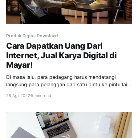
Produk Digital Download
Cara Dapatkan Uang Dari
Internet, Jual Karya Digital di
Mayar!
Di masa lalu, para pedagang harus mendatangi
langsung para pelanggan dari satu pintu ke pintu lain.
Namun, berkat kecanggihan teknologi internet, dunia
28 Agt 2022
5 min read
berubah. Era digital, telah mengubah perdagangan ke
dalam bentuk yang mungkin belum terbayangkan
beberapa abad silam. Bahkan, Anda bisa
mendapatkan uang yang terus mengalir ke rekening
bank, meskipun