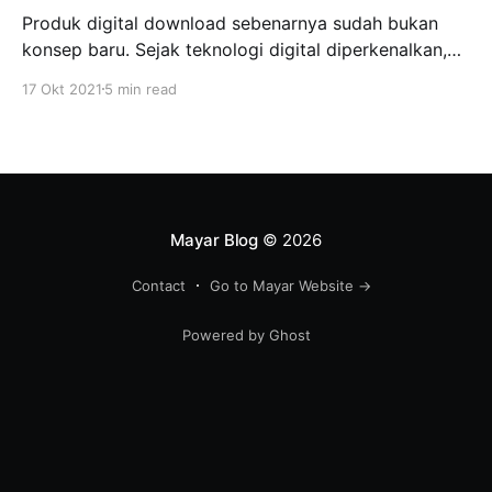
Produk digital download sebenarnya sudah bukan
konsep baru. Sejak teknologi digital diperkenalkan,
banyak orang yang melihat peluang bisnis dalam
17 Okt 2021
5 min read
produk-produk digital. Mereka bisa mendapatkan
penghasilan pasif secara online, tanpa harus keluar
rumah, bahkan sedang tidur sekalipun, uang akan
masuk ke rekening. Sebagai contoh, saat ini banyak
desainer grafis yang menjual
Mayar Blog
© 2026
Contact
Go to Mayar Website →
Powered by Ghost